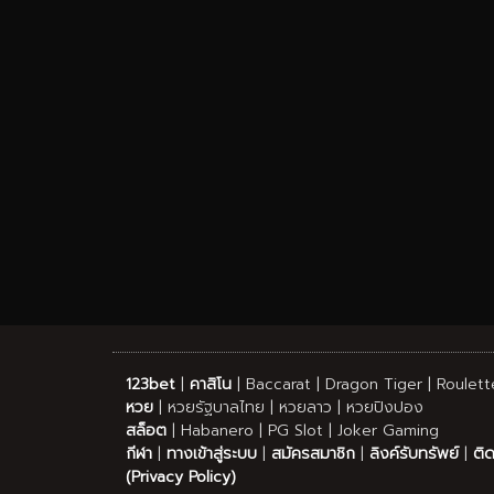
123bet
|
คาสิโน
| Baccarat | Dragon Tiger | Roulett
หวย
| หวยรัฐบาลไทย | หวยลาว | หวยปิงปอง
สล็อต
| Habanero | PG Slot | Joker Gaming
กีฬา
|
ทางเข้าสู่ระบบ
|
สมัครสมาชิก
|
ลิงค์รับทรัพย์
|
ติด
(Privacy Policy)