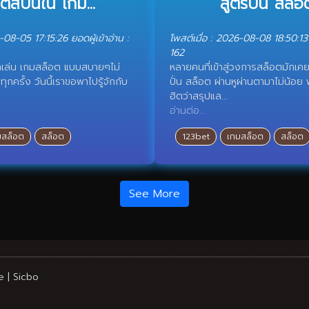
ต้สปินใน เกม...
สูตรปั่น สล็อต
6-08-05 17:15:26
ยอดผู้เข้าอ่าน :
โพสต์เมื่อ : 2026-08-08 18:50:13
162
กเล่น เกมสล็อต แบบสบายๆไม่
หลายคนที่เข้าสู่วงการสล็อตมักเคย
ุกครั้ง วันนี้เราขอพาไปรู้จักกับ
ปั่น สล็อต ผ่านหูผ่านตามาไม่น้
ฮิตว่าสรุปแล...
อ่านต่อ...
มสล็อต
สล็อต
123bet
เกมสล็อต
สล็อต
See More
e | Sicbo