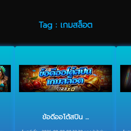
Tag : เกมสล็อต
ข้อดีออโต้สปิน ...