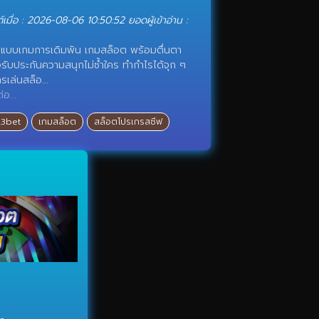
์เมื่อ : 2026-08-06 10:50:52
ยอดผู้เข้าอ่าน :
ปแบบเกมการเดิมพัน เกมสล็อต พร้อมตื่นตา
ใจรับประกันความสนุกไม่ซ้ำใคร ทำกำไรได้จุก ๆ
ารเล่นสล็อ...
่อ...
23bet
เกมสล็อต
สล็อตโปรเกรสซีฟ