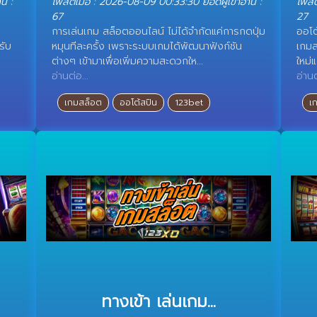
าน :
โพสต์เมื่อ : 2026-08-09 00:33:30
ยอดผู้เข้าอ่าน :
โพสต
67
27
การเล่นเกม สล็อตออนไลน์ ไม่ได้จำกัดแค่การกดปุ่ม
ออโต
รับ
หมุนทีละครั้ง เพราะระบบเกมได้พัฒนาฟังก์ชัน
เกมส
ต่างๆ เข้ามาเพื่อเพิ่มความสะดวกให...
ใหม่
อ่านต่อ...
อ่านต
เกมสล็อต
ออโต้สปิน
123bet
เ
ทางเข้า เล่นเกม...