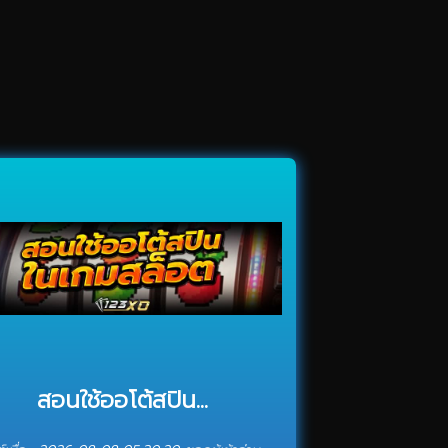
สอนใช้ออโต้สปิน...