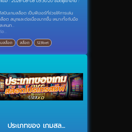
์เมื่อ : 2026-08-08 05:30:20
ยอดผู้เข้าอ่าน :
้สปินเกมสล็อต เป็นฟีเจอร์ที่ช่วยให้การเล่น
ล็อต สนุกและต่อเนื่องมากขึ้น เหมาะทั้งกับมือ
และคนท...
่อ...
กมสล็อต
สล็อต
123bet
ประเภทของ เกมสล...