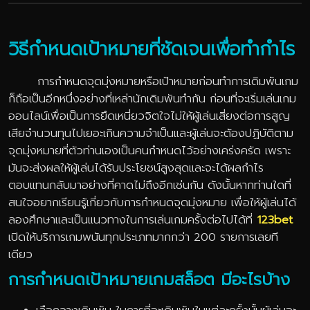
วิธีกำหนดเป้าหมายที่ชัดเจนเพื่อทำกำไร
การกำหนดจุดมุ่งหมายหรือเป้าหมายก่อนทำการเดิมพันเกม
ก็ถือเป็นอีกหนึ่งอย่างที่เหล่านักเดิมพันทำกัน ก่อนที่จะเริ่มเล่นเกม
ออนไลน์เพื่อเป็นการยึดเหนี่ยวจิตใจไม่ให้ผู้เล่นเสี่ยงต่อการสูญ
เสียจำนวนทุนไปเยอะเกินความจำเป็นและผู้เล่นจะต้องปฏิบัติตาม
จุดมุ่งหมายที่ตัวท่านเองเป็นคนกำหนดไว้อย่างเคร่งครัด เพราะ
มันจะส่งผลให้ผู้เล่นได้รับประโยชน์สูงสุดและจะได้ผลกำไร
ตอบแทนกลับมาอย่างที่คาดไม่ถึงอีกเช่นกัน ดังนั้นหากท่านใดที่
สนใจอยากเรียนรู้เกี่ยวกับการกำหนดจุดมุ่งหมาย เพื่อให้ผู้เล่นได้
ลองศึกษาและเป็นแนวทางในการเล่นเกมครั้งต่อไปได้ที่
123bet
เปิดให้บริการเกมพนันทุกประเภทมากกว่า 200 รายการเลยที
เดียว
การกำหนดเป้าหมายเกมสล็อต มีอะไรบ้าง