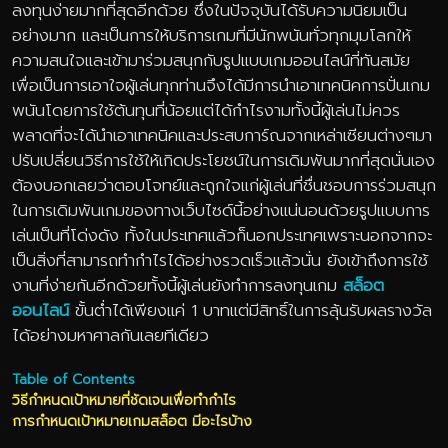
ลงทุนง่ายมากที่สุดอีกด้วย ซึ่งในปัจจุบันได้รับความนิยมเป็น
อย่างมาก และเป็นการให้บริการเกมที่มีนักพนันทั่วทุกมุมโลกให้
ความสนใจและเข้ามาร่วมสนุกกับรูปแบบเกมออนไลน์ที่ทันสมัย
เพื่อเป็นการเอาใจผู้เล่นทุกท่านจึงได้มีการนำเอาเทคนิคการปั่นเกม
พนันโดยการใช้ต้นทุนที่น้อยแต่ได้กำไรงามทั้งนี้ผู้เล่นไม่ควร
พลาดที่จะได้นำเอาเทคนิคและประสบการ์ณจากเหล่าเซียนต่างๆมา
ปรับเปลี่ยนวิธีการใช้ให้เกิดประโยชน์ในการเดิมพันมากที่สุดนั่นเอง
ต้องบอกเลยว่าตอบโจทย์และถูกใจแก่ผู้เล่นที่ชื่นชอบการร่วมสนุก
ในการเดิมพันเกมของทางเว็บไซด์นี้อย่างแน่นอนด้วยรูปแบบการ
เล่นเป็นที่โด่งดัง ทั้งในประเทศแล้วก็นอกประเทศเพราะนอกจากจะ
เป็นสิ่งที่สามารถทำกำไรได้อย่างรวดเร็วแล้วนั่น ยังเข้าถึงการใช้
งานที่ง่ายกันอีกด้วยทั้งนี้ผู้เล่นยังทำการลงทุนเกม
สล็อต
ออนไลน์
ขั้นต่ำได้เพียงแค่ 1 บาทแต่มีสิทธิ์ในการลุ้นรับผลรางวัล
ได้อย่างมหาศาลกันเลยทีเดียว
Table of Contents
วิธีกำหนดเป้าหมายที่ชัดเจนเพื่อทำกำไร
การกำหนดเป้าหมายเกมสล็อต มีอะไรบ้าง