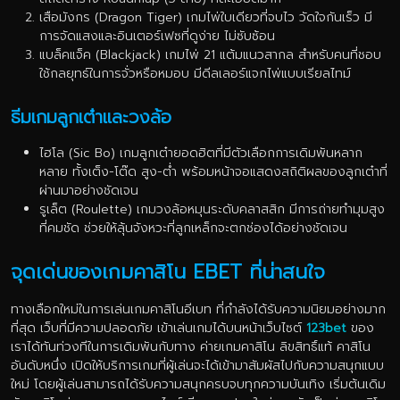
เสือมังกร (Dragon Tiger) เกมไพ่ใบเดียวที่จบไว วัดใจกันเร็ว มี
การจัดแสงและอินเตอร์เฟซที่ดูง่าย ไม่ซับซ้อน
แบล็คแจ็ค (Blackjack) เกมไพ่ 21 แต้มแนวสากล สำหรับคนที่ชอบ
ใช้กลยุทธ์ในการจั่วหรือหมอบ มีดีลเลอร์แจกไพ่แบบเรียลไทม์
ธีมเกมลูกเต๋าและวงล้อ
ไฮโล (Sic Bo) เกมลูกเต๋ายอดฮิตที่มีตัวเลือกการเดิมพันหลาก
หลาย ทั้งเต็ง-โต๊ด สูง-ต่ำ พร้อมหน้าจอแสดงสถิติผลของลูกเต๋าที่
ผ่านมาอย่างชัดเจน
รูเล็ต (Roulette) เกมวงล้อหมุนระดับคลาสสิก มีการถ่ายทำมุมสูง
ที่คมชัด ช่วยให้ลุ้นจังหวะที่ลูกเหล็กจะตกช่องได้อย่างชัดเจน
จุดเด่นของเกมคาสิโน EBET ที่น่าสนใจ
ทางเลือกใหม่ในการเล่นเกมคาสิโนอีเบท ที่กำลังได้รับความนิยมอย่างมาก
ที่สุด เว็บที่มีความปลอดภัย เข้าเล่นเกมได้บนหน้าเว็บไซต์
123bet
ของ
เราได้ทันท่วงทีในการเดิมพันกับทาง ค่ายเกมคาสิโน ลิขสิทธิ์แท้ คาสิโน
อันดับหนึ่ง เปิดให้บริการเกมที่ผู้เล่นจะได้เข้ามาสัมผัสไปกับความสนุกแบบ
ใหม่ โดยผู้เล่นสามารถได้รับความสนุกครบจบทุกความบันเทิง เริ่มต้นเดิม