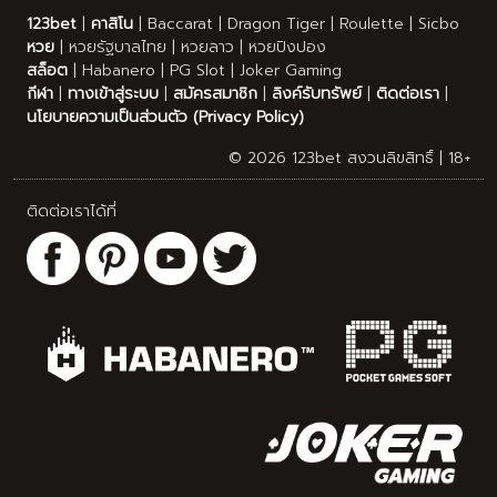
123bet
|
คาสิโน
| Baccarat | Dragon Tiger | Roulette | Sicbo
หวย
| หวยรัฐบาลไทย | หวยลาว | หวยปิงปอง
สล็อต
| Habanero | PG Slot | Joker Gaming
กีฬา
|
ทางเข้าสู่ระบบ
|
สมัครสมาชิก
|
ลิงค์รับทรัพย์
|
ติดต่อเรา
|
นโยบายความเป็นส่วนตัว (Privacy Policy)
© 2026 123bet สงวนลิขสิทธิ์ | 18+
ติดต่อเราได้ที่