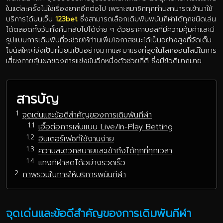
ในแต่ละครั้งไม่ใช่เรื่องยากอีกต่อไป เพราะสมาชิกทุกท่านสามารถเข้ามาใช้
บริการได้บนเว็บ
123bet
ซึ่งสามารถเลือกเดิมพันพนันกีฬาได้ทุกชนิดเล่น
ได้ตลอดทั้งวันทั้งคืนกลับไปได้ง่าย ๆ ด้วยราคาบอลที่มีความคุ้มค่าและมี
รูปแบบการเดิมพันที่จะช่วยให้ท่านเพิ่มโอกาสชนะได้เป็นอย่างสูงที่จัดเต็ม
โบนัสใหญ่จึงเป็นที่นิยมเป็นอย่างมากและมาแรงที่สุดในโลกออนไลน์ในการ
เสี่ยงทายลุ้นผลของการแข่งขันอีกหนึ่งตัวช่วยที่ดี ซึ่งมีข้อดีมากมาย
จุดเด่นและข้อดีสำคัญของการเดิมพันกีฬา
เอื้อต่อการเล่นแบบ Live/In-Play Betting
อินเตอร์เฟซที่ใช้งานง่าย
ความสะดวกสบายและเข้าถึงได้ทุกที่ทุกเวลา
แทงกีฬาสดได้อย่างรวดเร็ว
ภาพรวมในการให้บริการพนันกีฬา
จุดเด่นและข้อดีสำคัญของการเดิมพันกีฬา