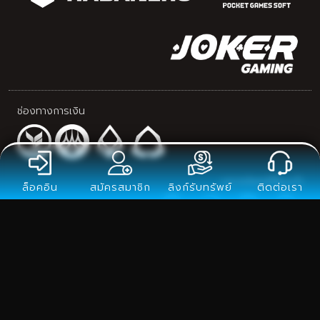
ช่องทางการเงิน
บราวน์เซอร์ที่แนะนำ
ล็อคอิน
สมัครสมาชิก
ลิงก์รับทรัพย์
ติดต่อเรา
LOG-IN