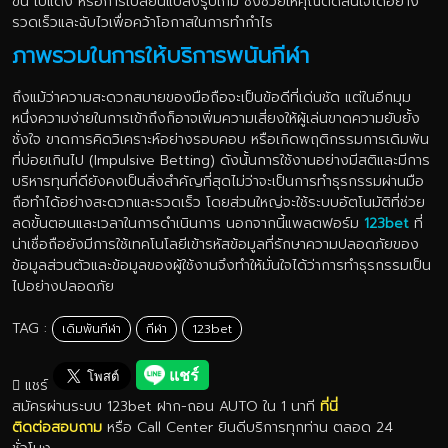
ขึ้น ใบแดง หรือการเปลี่ยนแปลงรูปเกม ซึ่งช่วยให้คุณตัดสินใจได้อย่าง
รวดเร็วและฉับไวเพื่อคว้าโอกาสในการทำกำไร
ภาพรวมในการให้บริการพนันกีฬา
ถึงแม้ว่าความสะดวกสบายของมือถือจะเป็นข้อดีที่เด่นชัด แต่ในอีกมุม
หนึ่งความง่ายในการเข้าถึงก็อาจเพิ่มความเสี่ยงให้ผู้เล่นขาดความยับยั้ง
ชั่งใจ ขาดการคิดวิเคราะห์อย่างรอบคอบ หรือเกิดพฤติกรรมการเดิมพัน
ที่บ่อยเกินไป (Impulsive Betting) ดังนั้นการใช้งานอย่างมีสติและมีการ
บริหารทุนที่ดียังคงเป็นสิ่งสำคัญที่สุดไม่ว่าจะเป็นการทำธุรกรรมผ่านมือ
ถือทำได้อย่างสะดวกและรวดเร็ว โดยส่วนใหญ่จะใช้ระบบอัตโนมัติที่ช่วย
ลดขั้นตอนและเวลาในการดำเนินการ นอกจากนี้แพลตฟอร์ม
123bet
ที่
น่าเชื่อถือยังมีการใช้เทคโนโลยีเข้ารหัสข้อมูลที่รักษาความปลอดภัยของ
ข้อมูลส่วนตัวและข้อมูลของผู้ใช้งานจึงทำให้มั่นใจได้ว่าการทำธุรกรรมเป็น
ไปอย่างปลอดภัย
TAG :
เดิมพันกีฬา
กีฬา
123bet
แชร์
สมัครผ่านระบบ 123bet ฝาก-ถอน AUTO ใน 1 นาที
ที่นี่
ติดต่อสอบถาม
หรือ Call Center ยินดีบริการทุกท่าน ตลอด 24