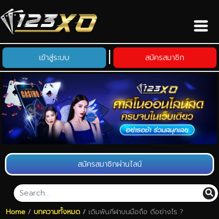
|
เข้าสู่ระบบ
สมัครสมาชิก
สมัครสมาชิกผ่านไลน์
Home
/
บทความทั้งหมด
/
เดิมพันกีฬาบนมือถือ ดีอย่างไร ?