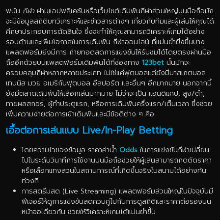
พนัน
กีฬา
ผ่านแอปพลิเคชันหรือเว็บไซต์เดิมพันกีฬาส่วนใหญ่บนมือถือมัก
จะมีข้อมูลสถิติบทวิเคราะห์และข่าวสารต่างๆ เกี่ยวกับทีมและผู้เล่นให้คุณได้
ศึกษาประกอบการตัดสินใจ ซึ่งจะทำให้คุณสามารถวิเคราะห์เกมได้อย่าง
รอบด้านและเพิ่มโอกาสในการเดิมพัน กีฬาออนไลน์ ที่แม่นยำยิ่งขึ้นบาง
แพลตฟอร์มยังมีการ ถ่ายทอดสดการแข่งขันให้รับชมได้โดยตรงผ่านมือ
ถืออีกด้วยบนแพลตฟอร์มเดิมพันได้ที่ช่องทาง
123bet
นั้นมักจะ
ครอบคลุมกีฬาหลากหลายประเภท ไม่ใช่แค่ฟุตบอลแต่ยังมีบาสเกตบอล
เทนนิส มวย อเมริกันฟุตบอล อีสปอร์ต และอื่นๆ อีกมากมาย นอกจากนี้
ยังมีตลาดเดิมพันให้เลือกเล่นมากมาย ไม่ว่าจะเป็น แฮนดิแคป, สูง/ต่ำ,
ทายผลสกอร์, ผู้ทำประตูแรก, หรือการเดิมพันครึ่งแรก/เต็มเวลา ซึ่งช่วย
เพิ่มความง่ายต่อการเข้าเดิมพันและมีข้อดีต่าง ๆ คือ
เอื้อต่อการเล่นแบบ Live/In-Play Betting
โดยความไวของข้อมูล ราคาค่าน้ำ
Odds
ในการแข่งขันกีฬาเปลี่ยน
ไปในระดับวินาทีการใช้งานบนมือถือช่วยให้ผู้เล่นสามารถกดตัดราคา
หรือเลือกแทงสวนในสถานการณ์ที่เกิดขึ้นจริงในสนามได้อย่างทัน
ท่วงที
การสตรีมสด (Live Streaming) แพลตฟอร์มส่วนใหญ่ในปัจจุบันมี
ฟีเจอร์ให้ดูการแข่งขันสดควบคู่ไปกับการดูสถิติและราคาต่อรองบน
หน้าจอเดียวกัน ช่วยให้วิเคราะห์เกมได้แม่นยำขึ้น