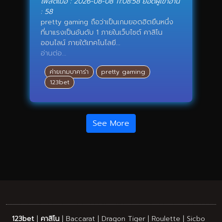
โพสต์เมื่อ : 2026-08-08 11:08:58
ยอดผู้เข้าอ่าน
: 58
pretty gaming ถือว่าเป็นเกมยอดฮิตยืนหนึ่ง
ที่มาแรงเป็นอันดับ 1 ภายในเว็บไซต์ คาสิโน
ออนไลน์ ภายใต้เทคโนโลยี...
อ่านต่อ...
ค่ายเกมบาคาร่า
pretty gaming
123bet
See More
123bet
|
คาสิโน
| Baccarat | Dragon Tiger | Roulette | Sicbo