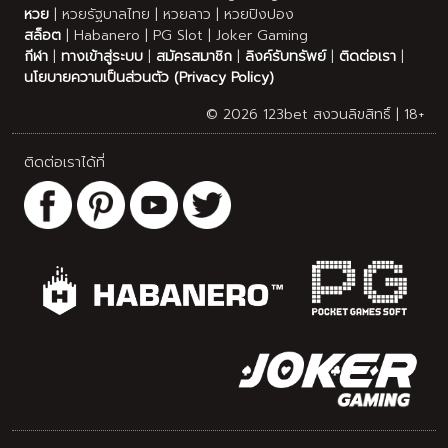
หวย
| หวยรัฐบาลไทย | หวยลาว | หวยปิงปอง
สล็อต
| Habanero | PG Slot | Joker Gaming
กีฬา
|
ทางเข้าสู่ระบบ
|
สมัครสมาชิก
|
ลิงค์รับทรัพย์
|
ติดต่อเรา
|
นโยบายความเป็นส่วนตัว (Privacy Policy)
© 2026 123bet สงวนลิขสิทธิ์ | 18+
ติดต่อเราได้ที่