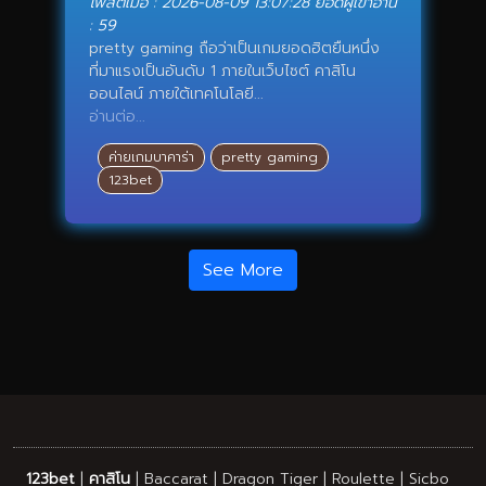
โพสต์เมื่อ : 2026-08-09 13:07:28
ยอดผู้เข้าอ่าน
: 59
pretty gaming ถือว่าเป็นเกมยอดฮิตยืนหนึ่ง
ที่มาแรงเป็นอันดับ 1 ภายในเว็บไซต์ คาสิโน
ออนไลน์ ภายใต้เทคโนโลยี...
อ่านต่อ...
ค่ายเกมบาคาร่า
pretty gaming
123bet
See More
123bet
|
คาสิโน
| Baccarat | Dragon Tiger | Roulette | Sicbo